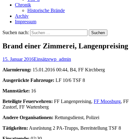
Chronik
Historische Brände
Archiv
Impressum
Suchen nach:
Brand einer Zimmerei, Langenpreising
15. Januar 2016
Einsätze
wp_admin
Alarmierung:
15.01.2016 00:44, B4, FF Kirchberg
Ausgerückte Fahrzeuge:
LF 10/6 TSF 8
Mannstärke:
16
Beteiligte Feuerwehren:
FF Langenpreising,
FF Moosburg
, FF
Zustorf, FF Wartenberg
Andere Organisationen:
Rettungsdienst, Polizei
Tätigkeiten:
Ausrüstung 2 PA-Trupps, Bereitstellung TSF 8
Einsatzende:
02:30