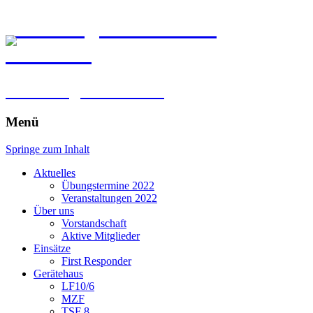
Freiwillige Feuerwehr
Kirchberg
im Erdinger Holzland
Menü
Springe zum Inhalt
Aktuelles
Übungstermine 2022
Veranstaltungen 2022
Über uns
Vorstandschaft
Aktive Mitglieder
Einsätze
First Responder
Gerätehaus
LF10/6
MZF
TSF 8