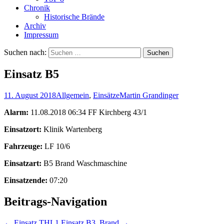
Chronik
Historische Brände
Archiv
Impressum
Suchen nach:
Einsatz B5
11. August 2018
Allgemein
,
Einsätze
Martin Grandinger
Alarm:
11.08.2018 06:34 FF Kirchberg 43/1
Einsatzort:
Klinik Wartenberg
Fahrzeuge:
LF 10/6
Einsatzart:
B5 Brand Waschmaschine
Einsatzende:
07:20
Beitrags-Navigation
←
Einsatz THL1
Einsatz B3, Brand
→