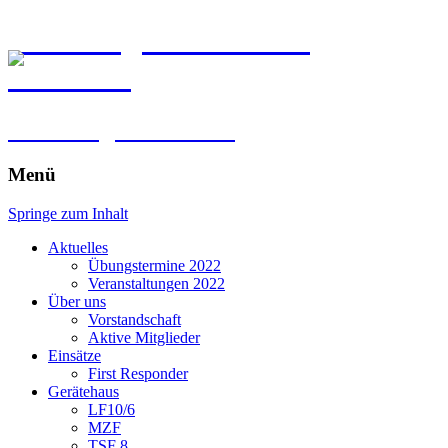
Freiwillige Feuerwehr
Kirchberg
im Erdinger Holzland
Menü
Springe zum Inhalt
Aktuelles
Übungstermine 2022
Veranstaltungen 2022
Über uns
Vorstandschaft
Aktive Mitglieder
Einsätze
First Responder
Gerätehaus
LF10/6
MZF
TSF 8