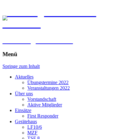
Freiwillige Feuerwehr
Kirchberg
im Erdinger Holzland
Menü
Springe zum Inhalt
Aktuelles
Übungstermine 2022
Veranstaltungen 2022
Über uns
Vorstandschaft
Aktive Mitglieder
Einsätze
First Responder
Gerätehaus
LF10/6
MZF
TSF 8