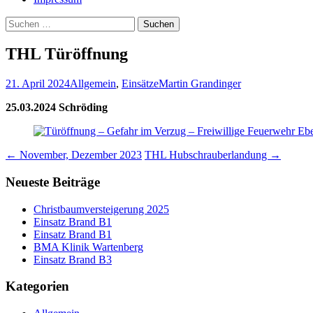
Suchen
nach:
THL Türöffnung
21. April 2024
Allgemein
,
Einsätze
Martin Grandinger
25.03.2024 Schröding
Beitrags-
←
November, Dezember 2023
THL Hubschrauberlandung
→
Navigation
Neueste Beiträge
Christbaumversteigerung 2025
Einsatz Brand B1
Einsatz Brand B1
BMA Klinik Wartenberg
Einsatz Brand B3
Kategorien