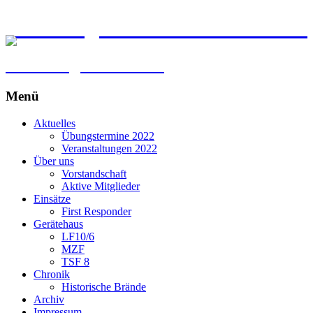
Freiwillige Feuerwehr Kirchber
im Erdinger Holzland
Menü
Springe
Aktuelles
zum
Übungstermine 2022
Inhalt
Veranstaltungen 2022
Über uns
Vorstandschaft
Aktive Mitglieder
Einsätze
First Responder
Gerätehaus
LF10/6
MZF
TSF 8
Chronik
Historische Brände
Archiv
Impressum