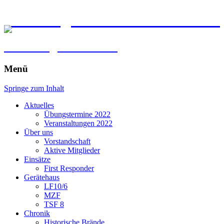
Freiwillige Feuerwehr Kirchber
im Erdinger Holzland
Menü
Springe zum Inhalt
Aktuelles
Übungstermine 2022
Veranstaltungen 2022
Über uns
Vorstandschaft
Aktive Mitglieder
Einsätze
First Responder
Gerätehaus
LF10/6
MZF
TSF 8
Chronik
Historische Brände