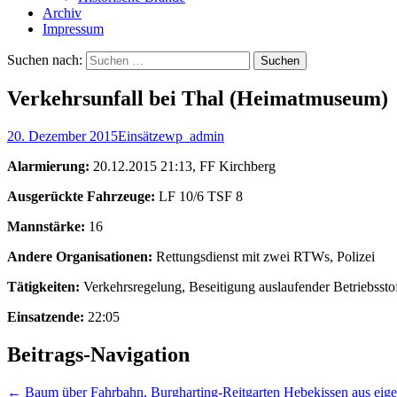
Archiv
Impressum
Suchen nach:
Verkehrsunfall bei Thal (Heimatmuseum)
20. Dezember 2015
Einsätze
wp_admin
Alarmierung:
20.12.2015 21:13, FF Kirchberg
Ausgerückte Fahrzeuge:
LF 10/6 TSF 8
Mannstärke:
16
Andere Organisationen:
Rettungsdienst mit zwei RTWs, Polizei
Tätigkeiten:
Verkehrsregelung, Beseitigung auslaufender Betriebsstof
Einsatzende:
22:05
Beitrags-Navigation
←
Baum über Fahrbahn, Burgharting-Reitgarten
Hebekissen aus eig